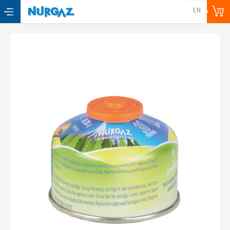
Back
EN
Ana Sayfa
Kurumsal
Hakkımızda
E-Katalog
Haberler & Duyurular
Ürünler
Kamp Ürünleri ve Tüplü Gaz
Cihazları
Tav Ve Kaynak Takımları
Elektrikli Ev Aletleri