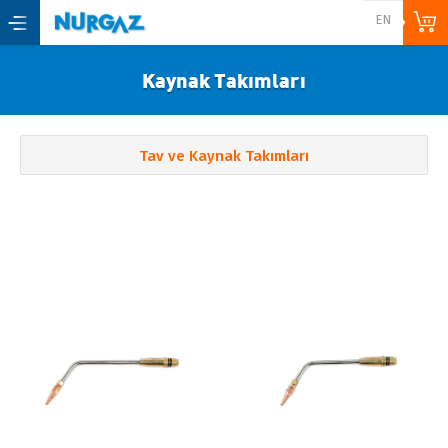
Back
EN
Ana Sayfa
Kaynak Takımları
Kurumsal
Hakkımızda
Tav ve Kaynak Takımları
E-Katalog
Haberler & Duyurular
Ürünler
Kamp Ürünleri ve Tüplü Gaz
Cihazları
Tav Ve Kaynak Takımları
Elektrikli Ev Aletleri